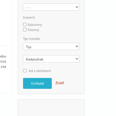
Inzerent:
Súkromný
Firemný
Typ inzerátu
odou
2026
1238
iba s obrázkami
Zrušiť
Vyhľadať