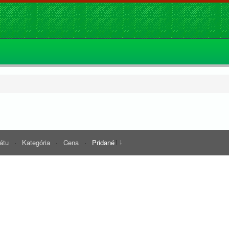
rátu
Kategória
Cena
Pridané