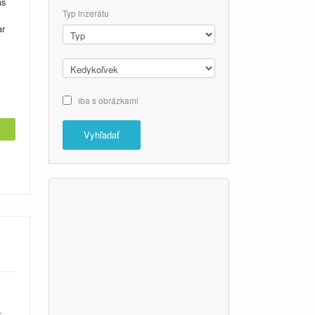
ás
Typ inzerátu
ar
iba s obrázkami
Vyhľadať