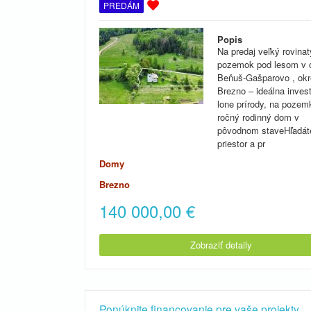
PREDÁM
Popis
Na predaj veľký rovinat
pozemok pod lesom v 
Beňuš-Gašparovo , ok
Brezno – ideálna invest
lone prírody, na pozem
ročný rodinný dom v
pôvodnom staveHľadáte
priestor a pr
Domy
Brezno
140 000,00
€
Zobraziť detaily
Ponúknite financovanie pre vaše projekty