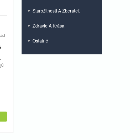
Starožitnosti A Zberateľ.
Zdravie A Krása
Rád
Ostatné
á
e
jú