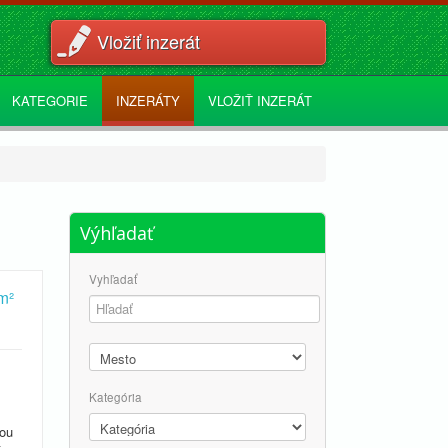
Vložiť inzerát
KATEGORIE
INZERÁTY
VLOŽIŤ INZERÁT
Výhľadať
Vyhľadať
m²
Kategória
nou