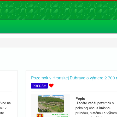
Pozemok v Hronskej Dúbrave o výmere 2 700 
PREDÁM
Popis
ívne na
Hľadáte väčší pozemok v
ok v
pokojnej obci s krásnou
ite
prírodou, históriou a výbor