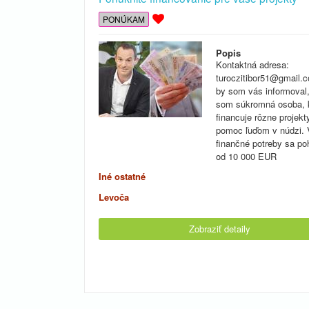
PONÚKAM
Popis
Kontaktná adresa:
turoczitibor51@gmail
by som vás informoval
som súkromná osoba, 
financuje rôzne projekt
pomoc ľuďom v núdzi.
finančné potreby sa po
od 10 000 EUR
Iné ostatné
Levoča
Zobraziť detaily