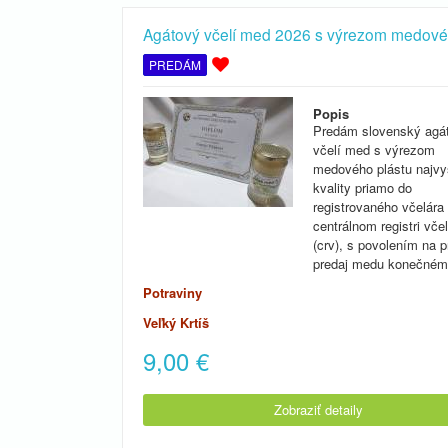
Agátový včelí med 2026 s výrezom medové
PREDÁM
Popis
Predám slovenský agá
včelí med s výrezom
medového plástu najvy
kvality priamo do
registrovaného včelára
centrálnom registri včel
(crv), s povolením na 
predaj medu konečné
Potraviny
Veľký Krtíš
9,00
€
Zobraziť detaily