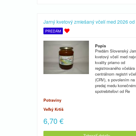
Jarný kvetový zmiešaný včelí med 2026 od 
PREDÁM
Popis
Predám Slovenský Jar
kvetový včelí med naj
kvality priamo od
registrovaného včelára
centrálnom registri včel
(CRV), s povolením na
predaj medu konečné
spotrebiteľovi od Re
Potraviny
Veľký Krtíš
6,70
€
Zobraziť detaily