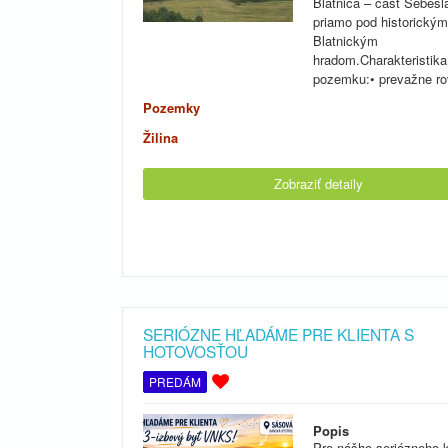
Blatnica – časť Sebesl
priamo pod historickým
Blatnickým
hradom.Charakteristika
pozemku:• prevažne ro
Pozemky
Žilina
Zobraziť detaily
SERIÓZNE HĽADÁME PRE KLIENTA S
HOTOVOSŤOU
PREDÁM
Popis
Pre nášho seriózneho k