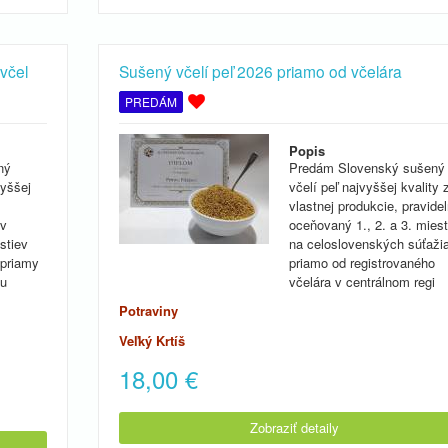
včel
Sušený včelí peľ 2026 priamo od včelára
PREDÁM
Popis
ný
Predám Slovenský sušený
vyššej
včelí peľ najvyššej kvality 
vlastnej produkcie, pravide
 v
oceňovaný 1., 2. a 3. mies
stiev
na celoslovenských súťaži
 priamy
priamo od registrovaného
mu
včelára v centrálnom regi
Potraviny
Veľký Krtíš
18,00
€
Zobraziť detaily