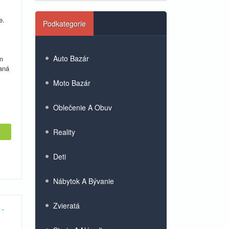
e.
Podkategorie
Auto Bazár
m
aná
Moto Bazár
Oblečenie A Obuv
Reality
Deti
Nábytok A Bývanie
Zvieratá
 -