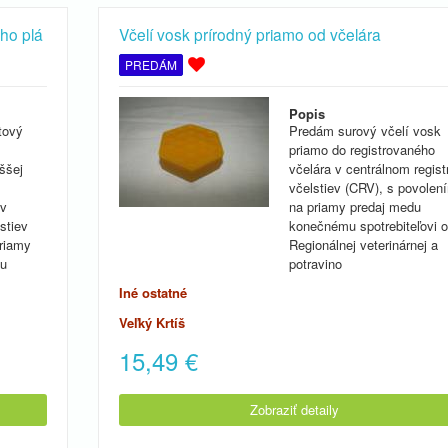
ho plá
Včelí vosk prírodný priamo od včelára
PREDÁM
Popis
tový
Predám surový včelí vosk
priamo do registrovaného
ššej
včelára v centrálnom registr
včelstiev (CRV), s povolen
 v
na priamy predaj medu
stiev
konečnému spotrebiteľovi 
priamy
Regionálnej veterinárnej a
mu
potravino
Iné ostatné
Veľký Krtíš
15,49
€
Zobraziť detaily