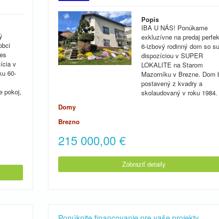
Popis
IBA U NÁS! Ponúkame
ý
exkluzívne na predaj perfe
obci
6-izbový rodinný dom so s
res
dispozíciou v SUPER
ícia v
LOKALITE na Starom
ku 60-
Mazorníku v Brezne. Dom 
postavený z kvadry a
 pokoj,
skolaudovaný v roku 1984.
Domy
Brezno
215 000,00
€
Zobraziť detaily
Ponúknite financovanie pre vaše projekty