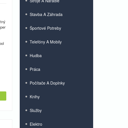
Stroje A Náradie
Stavba A Záhrada
ktný
uper
Športové Potreby
Telefóny A Mobily
bol
Hudba
Práca
Počítače A Doplnky
Knihy
Služby
Elektro