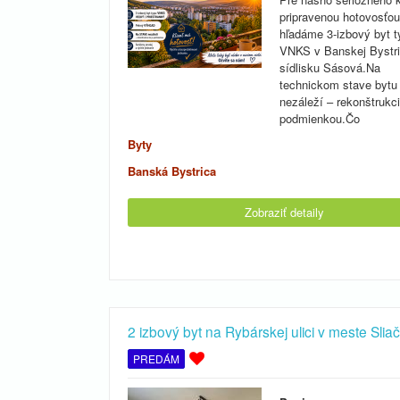
pripravenou hotovosťou
hľadáme 3-izbový byt t
VNKS v Banskej Bystri
sídlisku Sásová.Na
technickom stave bytu
nezáleží – rekonštrukci
podmienkou.Čo
Byty
Banská Bystrica
Zobraziť detaily
2 izbový byt na Rybárskej ulici v meste Sliač
PREDÁM