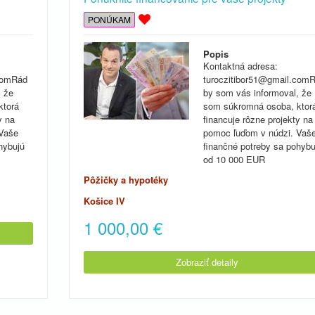
PONÚKAM
Popis
Kontaktná adresa:
.comRád
turoczitibor51@gmail.com
, že
by som vás informoval, že
ktorá
som súkromná osoba, ktor
y na
financuje rôzne projekty na
 Vaše
pomoc ľuďom v núdzi. Vaš
hybujú
finančné potreby sa pohybu
od 10 000 EUR
Pôžičky a hypotéky
Košice IV
1 000,00
€
Zobraziť detaily