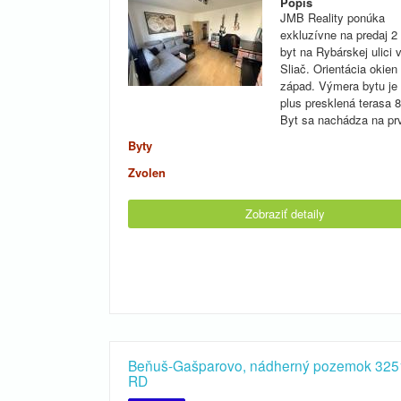
Popis
JMB Reality ponúka
exkluzívne na predaj 2
byt na Rybárskej ulici 
Sliač. Orientácia okie
západ. Výmera bytu je
plus presklená terasa 
Byt sa nachádza na p
Byty
Zvolen
Zobraziť detaily
Beňuš-Gašparovo, nádherný pozemok 325
RD