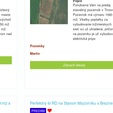
Popis
Ponúkame Vám na predaj
 izbový
stavebný pozemok v Trnov
v meste
Pozemok má výmeru 1090
n východ
m2. Všetky poplatky za
 50 m2
vybudovanie inžinierskych
8 m2.
sietí sú už uhradené, pričo
rvom nad
na pozemku je už vybudov
elektrická prípo
Pozemky
Martin
Zobraziť detaily
1m2 s
Perfektný 6i RD na Starom Mazorníku v Brezne
PREDÁM