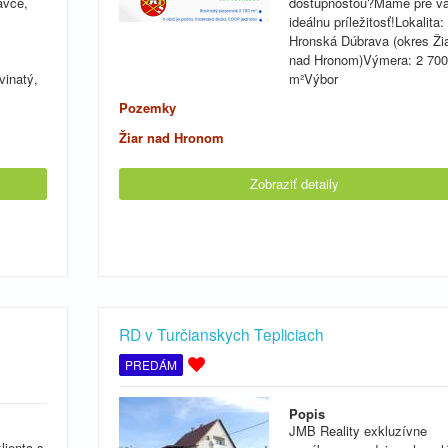
avce,
dostupnosťou?Máme pre v
ideálnu príležitosť!Lokalita:
Hronská Dúbrava (okres Ži
nad Hronom)Výmera: 2 700
vinatý,
m²Výbor
Pozemky
Žiar nad Hronom
Zobraziť detaily
RD v Turčianskych Tepliciach
PREDÁM
Popis
JMB Reality exkluzívne
lienta s