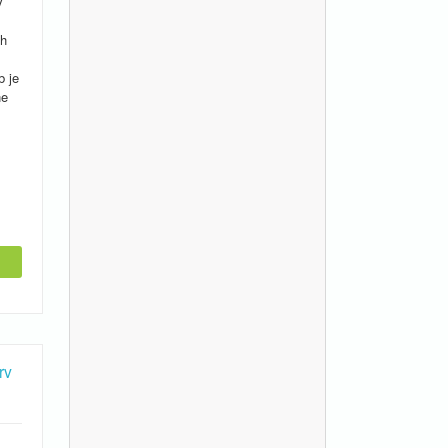
ý
ch
b je
ne
rv