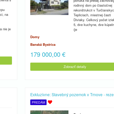
ponúka na predaj zachoval
rodinný dom po čiastočnej
ypu
rekonštrukcii v Turčiansky
ci, na
Tepliciach, miestnej časti
Diviaky. Celkový počet izie
5, dve kuchyne, dve kúpel
a nie je
(je
Domy
Banská Bystrica
179 000,00
€
Zobraziť detaily
Exkluzívne: Stavebný pozemok v Trnove - reze
PREDÁM