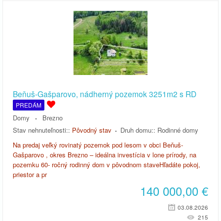
Beňuš-Gašparovo, nádherný pozemok 3251m2 s RD
PREDÁM
Domy
Brezno
Stav nehnuteľnosti::
Pôvodný stav
Druh domu::
Rodinné domy
Na predaj veľký rovinatý pozemok pod lesom v obci Beňuš-
Gašparovo , okres Brezno – ideálna investícia v lone prírody, na
pozemku 60- ročný rodinný dom v pôvodnom staveHľadáte pokoj,
priestor a pr
140 000,00
€
03.08.2026
215