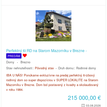
Perfektný 6i RD na Starom Mazorníku v Brezne -
PREDÁM
Domy
Brezno
Stav nehnuteľnosti::
Pôvodný stav
Druh domu::
Rodinné domy
IBA U NÁS! Ponúkame exkluzívne na predaj perfektný 6-izbový
rodinný dom so super dispozíciou v SUPER LOKALITE na Starom
Mazorníku v Brezne. Dom bol postavený z kvadry a skolaudovaný
v roku 1984.
215 000,00
€
03.08.2026