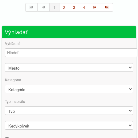
1
2
3
4
Výhľadať
Vyhľadať
Kategória
Typ inzerátu