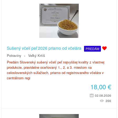
Sušený včelí peľ 2026 priamo od včelára
PREDÁM
Potraviny
Veľký Krtíš
Predám Slovenský sušený včelí peľ najvyššej kvality z vlastnej
produkcie, pravidelne oceňovaný 1., 2. a 3. miestom na
celoslovenských súťažiach, priamo od registrovaného včelára v
centrálnom regi
18,00
€
02.08.2026
266