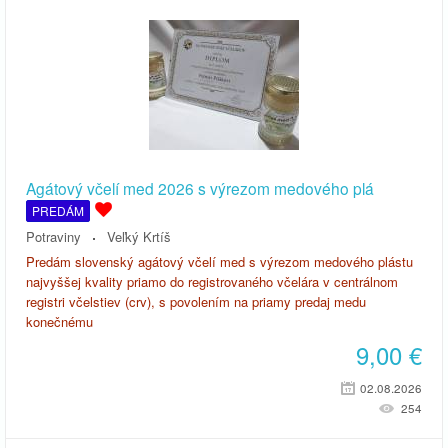
Agátový včelí med 2026 s výrezom medového plá
PREDÁM
Potraviny
Veľký Krtíš
Predám slovenský agátový včelí med s výrezom medového plástu
najvyššej kvality priamo do registrovaného včelára v centrálnom
registri včelstiev (crv), s povolením na priamy predaj medu
konečnému
9,00
€
02.08.2026
254