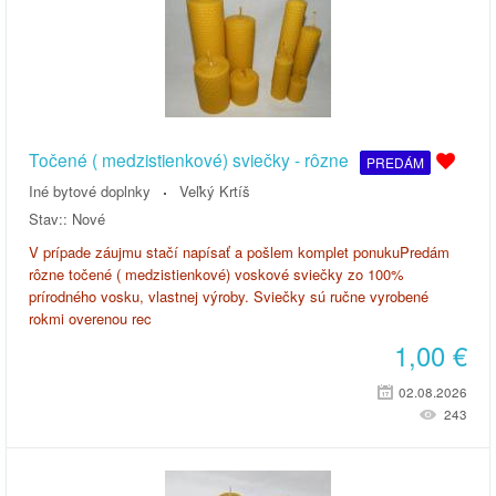
Točené ( medzistienkové) sviečky - rôzne
PREDÁM
Iné bytové doplnky
Veľký Krtíš
Stav::
Nové
V prípade záujmu stačí napísať a pošlem komplet ponukuPredám
rôzne točené ( medzistienkové) voskové sviečky zo 100%
prírodného vosku, vlastnej výroby. Sviečky sú ručne vyrobené
rokmi overenou rec
1,00
€
02.08.2026
243