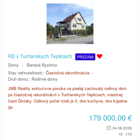
RD v Turčianskych Tepliciach
PREDÁM
Domy
Banská Bystrica
Stav nehnuteľnosti::
Čiastočná rekonštrukcia
Druh domu::
Rodinné domy
JMB Reality exkluzívne ponúka na predaj zachovalý rodinný dom
po čiastočnej rekonštrukcii v Turčianskych Tepliciach, miestnej
časti Diviaky. Celkový počet izieb je 5, dve kuchyne, dve kúpelne
(je
179 000,00
€
04.08.2026
170