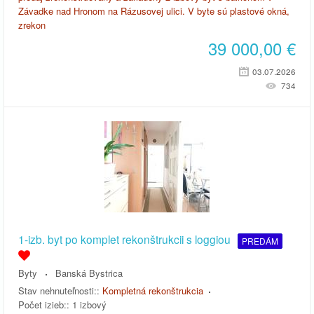
Závadke nad Hronom na Rázusovej ulici. V byte sú plastové okná,
zrekon
39 000,00
€
03.07.2026
734
1-izb. byt po komplet rekonštrukcii s loggiou
PREDÁM
Byty
Banská Bystrica
Stav nehnuteľnosti::
Kompletná rekonštrukcia
Počet izieb::
1 izbový