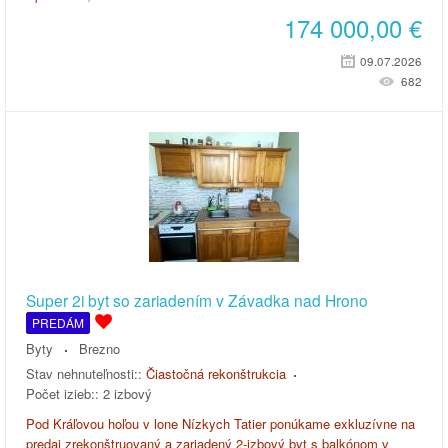
174 000,00
€
09.07.2026
682
Super 2i byt so zariadením v Závadka nad Hrono
PREDÁM
Byty
Brezno
Stav nehnuteľnosti::
Čiastočná rekonštrukcia
Počet izieb::
2 izbový
Pod Kráľovou hoľou v lone Nízkych Tatier ponúkame exkluzívne na
predaj zrekonštruovaný a zariadený 2-izbový byt s balkónom v