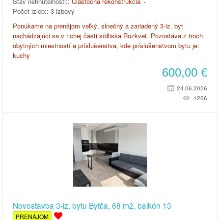
Stav nehnuteľnosti::
Čiastočná rekonštrukcia
Počet izieb::
3 izbový
Ponúkame na prenájom veľký, slnečný a zariadený 3-iz. byt
nachádzajúci sa v tichej časti sídliska Rozkvet. Pozostáva z troch
obytných miestností a príslušenstva, kde príslušenstvom bytu je:
kuchy
600,00
€
24.06.2026
1206
Novostavba 3-iz. bytu Bytča, 68 m2, balkón 13
PRENÁJOM