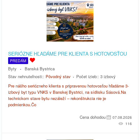
SERIÓZNE HĽADÁME PRE KLIENTA S HOTOVOSŤOU
PREDÁM
Byty
Banská Bystrica
Stav nehnuteľnosti::
Pôvodný stav
Počet izieb::
3 izbový
Pre nášho seriózneho klienta s pripravenou hotovosťou hľadáme 3-
izbový byt typu VNKS v Banskej Bystrici, na sídlisku Sásová.Na
technickom stave bytu nezáleží – rekonštrukcia nie je
podmienkou.Čo
Cena dohodou
07.08.2026
116