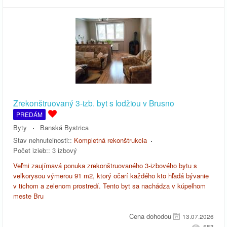
Zrekonštruovaný 3-izb. byt s lodžiou v Brusno
PREDÁM
Byty
Banská Bystrica
Stav nehnuteľnosti::
Kompletná rekonštrukcia
Počet izieb::
3 izbový
Veľmi zaujímavá ponuka zrekonštruovaného 3-izbového bytu s
veľkorysou výmerou 91 m2, ktorý očarí každého kto hľadá bývanie
v tichom a zelenom prostredí. Tento byt sa nachádza v kúpeľnom
meste Bru
Cena dohodou
13.07.2026
583