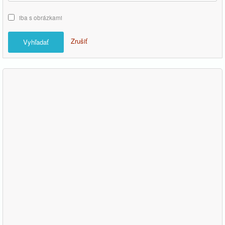
iba s obrázkami
Zrušiť
Vyhľadať