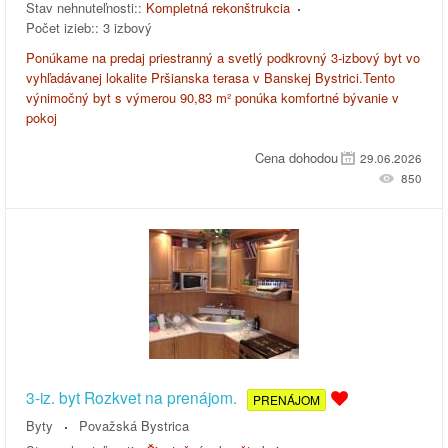
Stav nehnuteľnosti::
Kompletná rekonštrukcia
Počet izieb::
3 izbový
Ponúkame na predaj priestranný a svetlý podkrovný 3-izbový byt vo
vyhľadávanej lokalite Pršianska terasa v Banskej Bystrici.Tento
výnimočný byt s výmerou 90,83 m² ponúka komfortné bývanie v
pokoj
Cena dohodou
29.06.2026
850
3-iz. byt Rozkvet na prenájom.
PRENÁJOM
Byty
Považská Bystrica