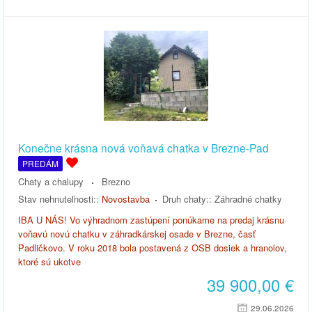
Konečne krásna nová voňavá chatka v Brezne-Pad
PREDÁM
Chaty a chalupy
Brezno
Stav nehnuteľnosti::
Novostavba
Druh chaty::
Záhradné chatky
IBA U NÁS! Vo výhradnom zastúpení ponúkame na predaj krásnu
voňavú novú chatku v záhradkárskej osade v Brezne, časť
Padličkovo. V roku 2018 bola postavená z OSB dosiek a hranolov,
ktoré sú ukotve
39 900,00
€
29.06.2026