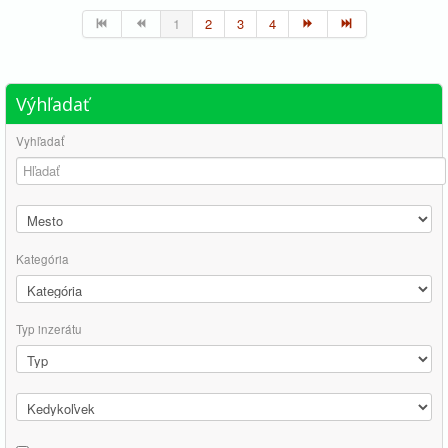
1
2
3
4
Výhľadať
Vyhľadať
Kategória
Typ inzerátu