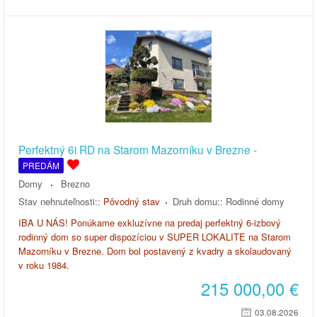
Perfektný 6i RD na Starom Mazorníku v Brezne -
PREDÁM
Domy
Brezno
Stav nehnuteľnosti::
Pôvodný stav
Druh domu::
Rodinné domy
IBA U NÁS! Ponúkame exkluzívne na predaj perfektný 6-izbový
rodinný dom so super dispozíciou v SUPER LOKALITE na Starom
Mazorníku v Brezne. Dom bol postavený z kvadry a skolaudovaný
v roku 1984.
215 000,00
€
03.08.2026