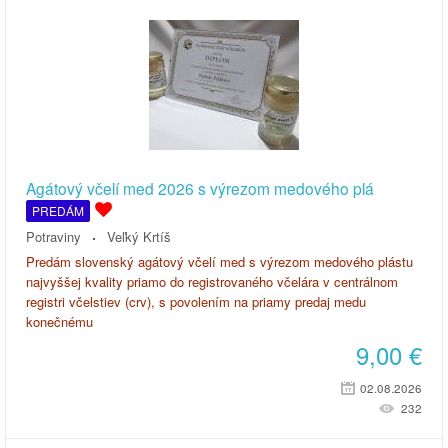
Agátový včelí med 2026 s výrezom medového plá
PREDÁM
Potraviny
Veľký Krtíš
Predám slovenský agátový včelí med s výrezom medového plástu
najvyššej kvality priamo do registrovaného včelára v centrálnom
registri včelstiev (crv), s povolením na priamy predaj medu
konečnému
9,00
€
02.08.2026
232