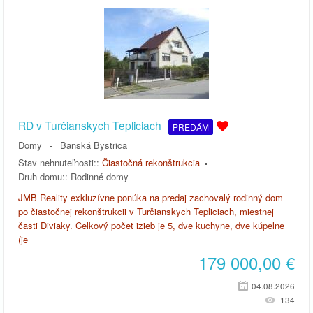
RD v Turčianskych Tepliciach
PREDÁM
Domy
Banská Bystrica
Stav nehnuteľnosti::
Čiastočná rekonštrukcia
Druh domu::
Rodinné domy
JMB Reality exkluzívne ponúka na predaj zachovalý rodinný dom
po čiastočnej rekonštrukcii v Turčianskych Tepliciach, miestnej
časti Diviaky. Celkový počet izieb je 5, dve kuchyne, dve kúpelne
(je
179 000,00
€
04.08.2026
134