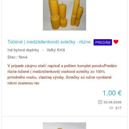
Točené ( medzistienkové) sviečky - rôzne
PREDÁM
Iné bytové doplnky
Veľký Krtíš
Stav::
Nové
V prípade záujmu stačí napísať a pošlem komplet ponukuPredám
rôzne točené ( medzistienkové) voskové sviečky zo 100%
prírodného vosku, vlastnej výroby. Sviečky sú ručne vyrobené
rokmi overenou rec
1,00
€
02.08.2026
217