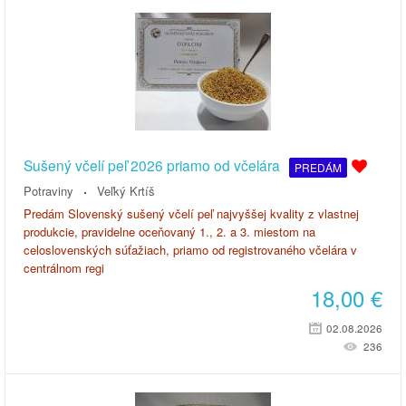
Sušený včelí peľ 2026 priamo od včelára
PREDÁM
Potraviny
Veľký Krtíš
Predám Slovenský sušený včelí peľ najvyššej kvality z vlastnej
produkcie, pravidelne oceňovaný 1., 2. a 3. miestom na
celoslovenských súťažiach, priamo od registrovaného včelára v
centrálnom regi
18,00
€
02.08.2026
236