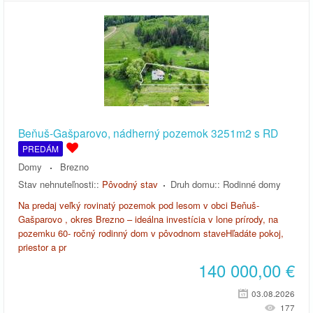
Beňuš-Gašparovo, nádherný pozemok 3251m2 s RD
PREDÁM
Domy
Brezno
Stav nehnuteľnosti::
Pôvodný stav
Druh domu::
Rodinné domy
Na predaj veľký rovinatý pozemok pod lesom v obci Beňuš-
Gašparovo , okres Brezno – ideálna investícia v lone prírody, na
pozemku 60- ročný rodinný dom v pôvodnom staveHľadáte pokoj,
priestor a pr
140 000,00
€
03.08.2026
177