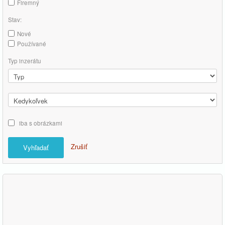
Firemný
Stav:
Nové
Používané
Typ inzerátu
iba s obrázkami
Zrušiť
Vyhľadať